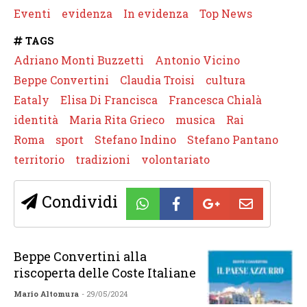
Eventi
evidenza
In evidenza
Top News
TAGS
Adriano Monti Buzzetti
Antonio Vicino
Beppe Convertini
Claudia Troisi
cultura
Eataly
Elisa Di Francisca
Francesca Chialà
identità
Maria Rita Grieco
musica
Rai
Roma
sport
Stefano Indino
Stefano Pantano
territorio
tradizioni
volontariato
Condividi
Beppe Convertini alla
riscoperta delle Coste Italiane
Mario Altomura
- 29/05/2024