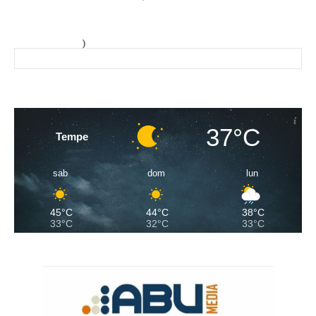
)
37°C
Tempe
sab
dom
lun
45°C
44°C
38°C
33°C
32°C
33°C