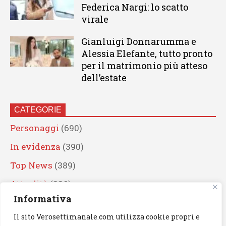
Federica Nargi: lo scatto
virale
Gianluigi Donnarumma e
Alessia Elefante, tutto pronto
per il matrimonio più atteso
dell’estate
CATEGORIE
Personaggi
(690)
In evidenza
(390)
Top News
(389)
Attualità
(336)
Informativa
Eventi
(330)
Il sito Verosettimanale.com utilizza cookie propri e
Artisti
(241)