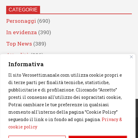
CATEGORIE
Personaggi
(690)
In evidenza
(390)
Top News
(389)
Attualità
(336)
Informativa
Eventi
(330)
Il sito Verosettimanale.com utilizza cookie propri e
Artisti
(241)
di terze parti per finalità tecniche, statistiche,
News
(239)
pubblicitarie e di profilazione. Cliccando “Accetto”
presti il consenso all'utilizzo dei sopracitati cookie,
Cerca
Potrai cambiare le tue preferenze in qualsiasi
momento all'interno della pagina “Cookie Policy”
seguendo il link o in fondo ad ogni pagina.
Privacy &
cookie policy
© 2023 Verosettimanale.com. All rights reserved.