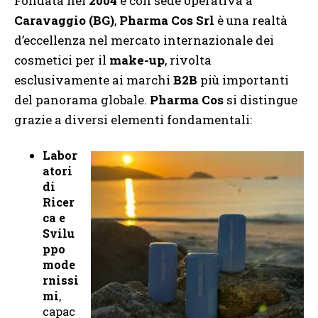
Fondata nel
2004
e con sede operativa a
Caravaggio (BG)
,
Pharma Cos Srl
è una realtà
d’eccellenza nel mercato internazionale dei
cosmetici per il
make-up
, rivolta
esclusivamente ai marchi
B2B
più importanti
del panorama globale.
Pharma Cos
si distingue
grazie a diversi elementi fondamentali:
Labor
atori
di
Ricer
ca e
Svilu
ppo
mode
rnissi
mi
,
capac