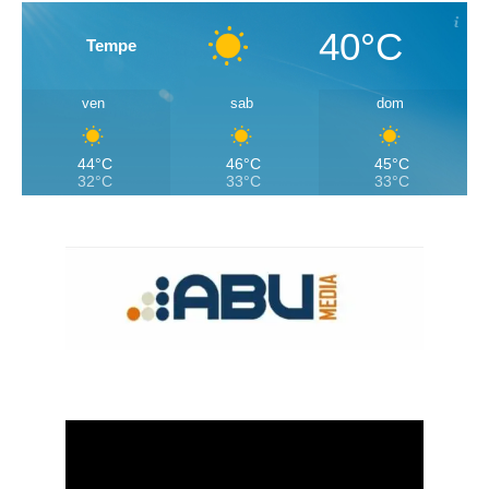
40°C
Tempe
ven
sab
dom
44°C
46°C
45°C
32°C
33°C
33°C