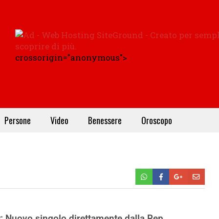
crossorigin="anonymous">
Persone
Video
Benessere
Oroscopo
: Nuovo singolo direttamente dalla Rep.