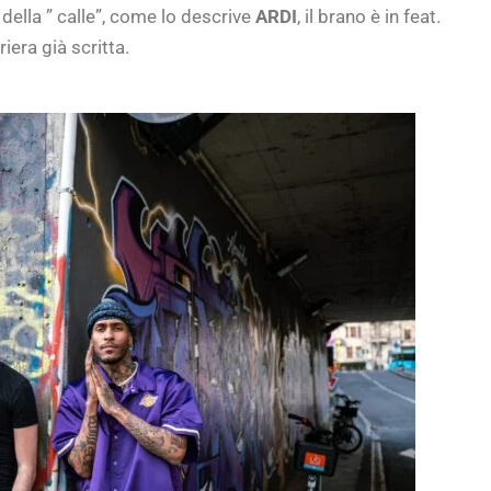
 della ” calle”, come lo descrive
ARDI
, il brano è in feat.
iera già scritta.