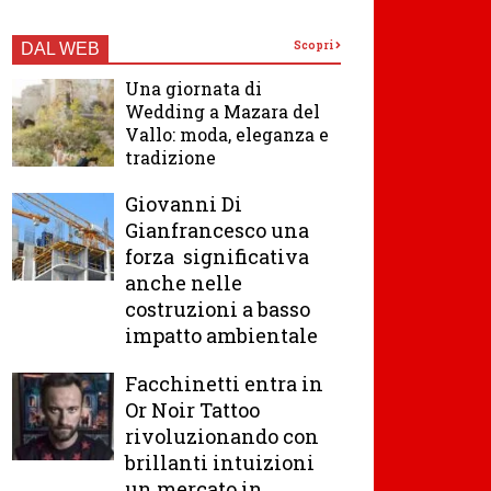
Scopri
DAL WEB
Una giornata di
Wedding a Mazara del
Vallo: moda, eleganza e
tradizione
Giovanni Di
Gianfrancesco una
forza significativa
anche nelle
costruzioni a basso
impatto ambientale
Facchinetti entra in
Or Noir Tattoo
rivoluzionando con
brillanti intuizioni
un mercato in