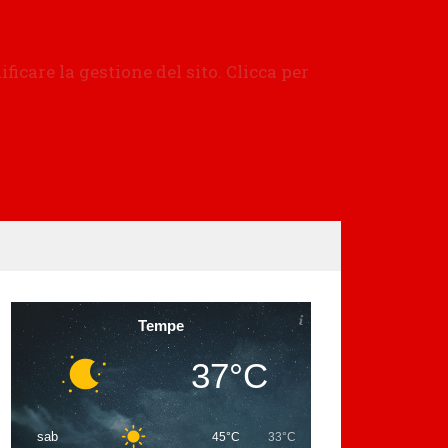
Tempe
37°C
sab
45°C
33°C