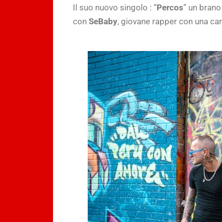
Il suo nuovo singolo : “
Percos
” un brano
con
SeBaby
, giovane rapper con una carr