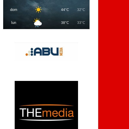
dom
44°C
32°C
lun
38°C
33°C