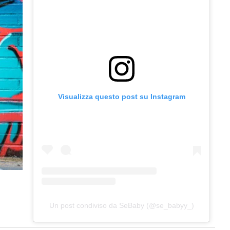
Visualizza questo post su Instagram
Un post condiviso da SeBaby (@se_babyy_)