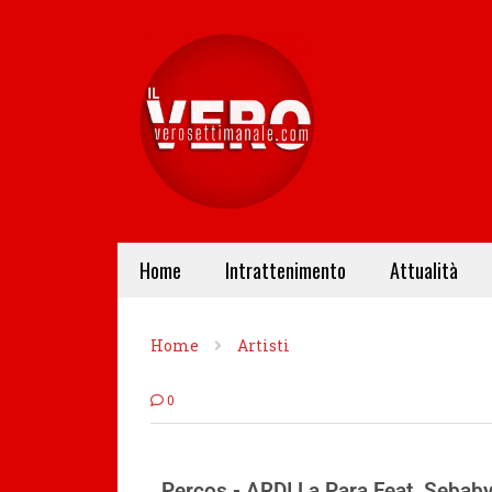
Home
Intrattenimento
Attualità
Home
Artisti
0
Percos - ARDI La Para Feat. Sebaby