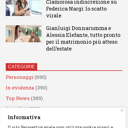
Clamorosa indiscrezione su
Federica Nargi: lo scatto
virale
Gianluigi Donnarumma e
Alessia Elefante, tutto pronto
per il matrimonio più atteso
dell’estate
CATEGORIE
Personaggi
(690)
In evidenza
(390)
Top News
(389)
Attualità
(336)
Informativa
Eventi
(330)
Il sito Verosettimanale.com utilizza cookie propri e