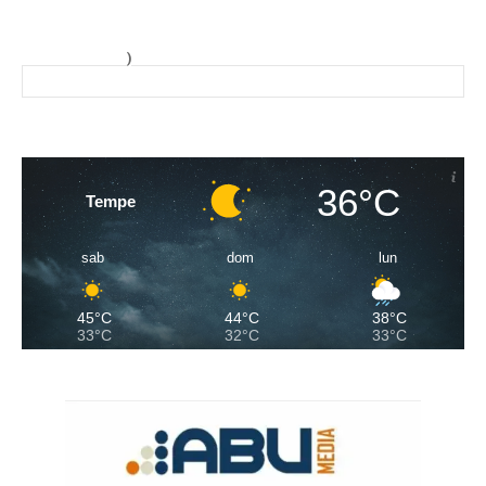
)
36°C
Tempe
sab
dom
lun
45°C
44°C
38°C
33°C
32°C
33°C