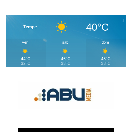
40°C
Tempe
ven
sab
dom
44°C
46°C
45°C
32°C
33°C
33°C