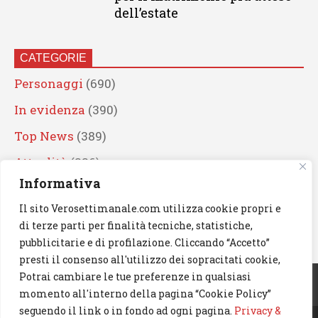
dell’estate
CATEGORIE
Personaggi
(690)
In evidenza
(390)
Top News
(389)
Attualità
(336)
Informativa
Eventi
(330)
Il sito Verosettimanale.com utilizza cookie propri e
Artisti
(241)
di terze parti per finalità tecniche, statistiche,
News
(239)
pubblicitarie e di profilazione. Cliccando “Accetto”
presti il consenso all'utilizzo dei sopracitati cookie,
Cerca
Potrai cambiare le tue preferenze in qualsiasi
momento all'interno della pagina “Cookie Policy”
seguendo il link o in fondo ad ogni pagina.
Privacy &