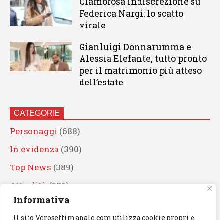
Clamorosa indiscrezione su
Federica Nargi: lo scatto
virale
Gianluigi Donnarumma e
Alessia Elefante, tutto pronto
per il matrimonio più atteso
dell’estate
CATEGORIE
Personaggi
(688)
In evidenza
(390)
Top News
(389)
Attualità
(336)
Informativa
Eventi
(330)
Il sito Verosettimanale.com utilizza cookie propri e