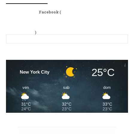
Facebook (
)
25°C
New York City
ven
sab
dom
31°C
32°C
33°C
24°C
23°C
23°C