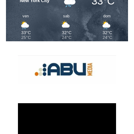
33°C
New York City
ven
sab
dom
33°C
32°C
32°C
25°C
24°C
24°C