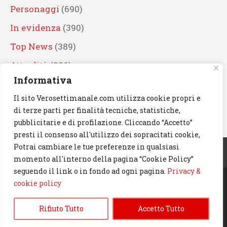
Personaggi
(690)
In evidenza
(390)
Top News
(389)
Attualità
(336)
Informativa
Eventi
(330)
Il sito Verosettimanale.com utilizza cookie propri e
Artisti
(241)
di terze parti per finalità tecniche, statistiche,
News
(239)
pubblicitarie e di profilazione. Cliccando “Accetto”
presti il consenso all'utilizzo dei sopracitati cookie,
Cerca
Potrai cambiare le tue preferenze in qualsiasi
momento all'interno della pagina “Cookie Policy”
seguendo il link o in fondo ad ogni pagina.
Privacy &
cookie policy
© 2023 Verosettimanale.com. All rights reserved.
Rifiuto Tutto
Accetto Tutto
Informativa Privacy & Cookie Policy