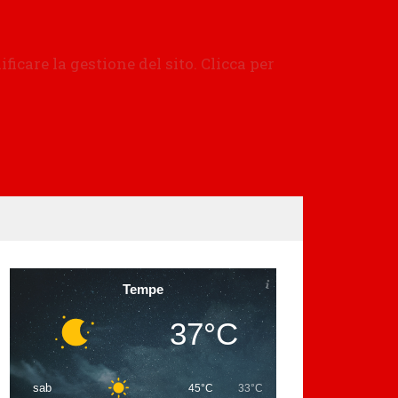
Tempe
37°C
sab
45°C
33°C