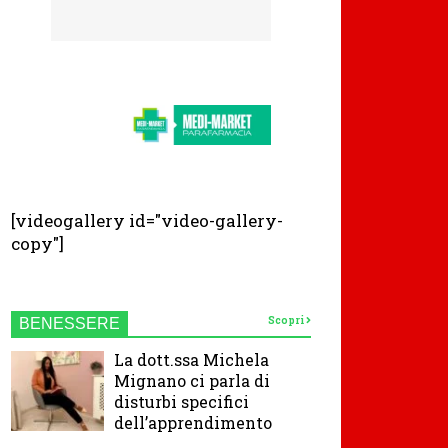
[videogallery id="video-gallery-
copy"]
Scopri
BENESSERE
La dott.ssa Michela
Mignano ci parla di
disturbi specifici
dell’apprendimento