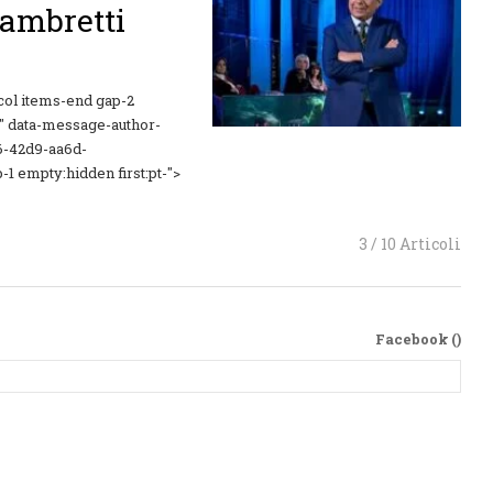
iambretti
-col items-end gap-2
" data-message-author-
6-42d9-aa6d-
-1 empty:hidden first:pt-">
3 / 10 Articoli
Facebook (
)