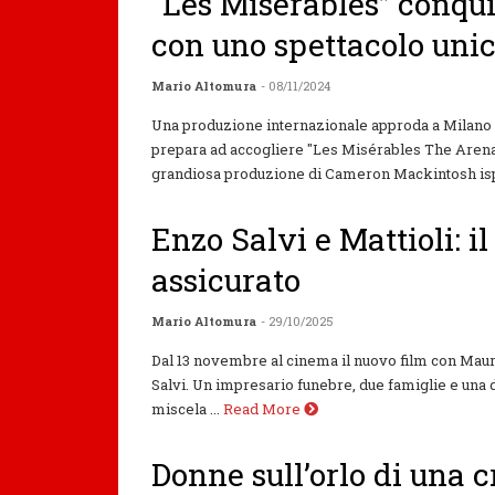
“Les Misérables” conquis
con uno spettacolo uni
Mario Altomura
- 08/11/2024
Una produzione internazionale approda a Milano e 
prepara ad accogliere "Les Misérables The Arena 
grandiosa produzione di Cameron Mackintosh ispir
Enzo Salvi e Mattioli: il
assicurato
Mario Altomura
- 29/10/2025
Dal 13 novembre al cinema il nuovo film con Maur
Salvi. Un impresario funebre, due famiglie e una d
miscela ...
Read More
Donne sull’orlo di una cr