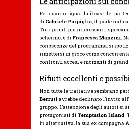
Le anticipazioni sui conco
Per quanto riguarda il cast dei partec
di
Gabriele Parpiglia
, il quale indic
Tra i profili più interessanti spiccan
schermo, e di
Francesca Manzini
. N
conoscenze del programma: si ipotiz
rimettersi in gioco come concorrente
confronti accesi e momenti di grande
Rifiuti eccellenti e possi
Non tutte le trattative sembrano per
Berruti
avrebbe declinato l’invito al
gruppo. L’attenzione degli autori si 
protagonisti di
Temptation Island
.
in alternativa, la sua ex compagna
A