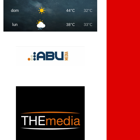
dom
44°C
32°C
lun
38°C
33°C