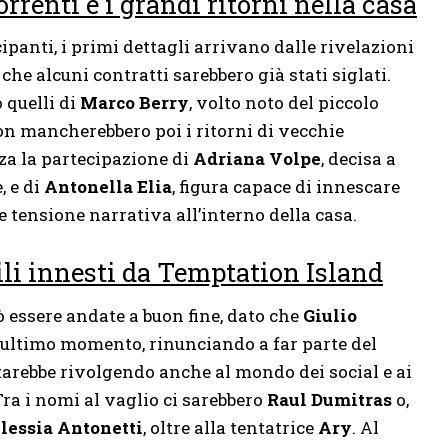
rrenti e i grandi ritorni nella casa
ipanti, i primi dettagli arrivano dalle rivelazioni
a che alcuni contratti sarebbero già stati siglati.
o quelli di
Marco Berry
, volto noto del piccolo
on mancherebbero poi i ritorni di vecchie
za la partecipazione di
Adriana Volpe
, decisa a
, e di
Antonella Elia
, figura capace di innescare
 tensione narrativa all’interno della casa.
bili innesti da Temptation Island
ò essere andate a buon fine, dato che
Giulio
l’ultimo momento, rinunciando a far parte del
starebbe rivolgendo anche al mondo dei social e ai
 Tra i nomi al vaglio ci sarebbero
Raul Dumitras
o,
lessia Antonetti
, oltre alla tentatrice
Ary
. Al