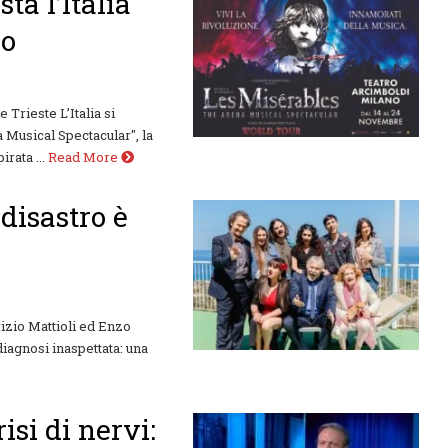
ta l’Italia
co
Trieste L’Italia si
Musical Spectacular", la
ata ...
Read More
 disastro è
izio Mattioli ed Enzo
iagnosi inaspettata: una
isi di nervi: