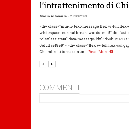
l’intrattenimento di Ch
Mario Altomura
- 23/09/2024
<div class="min-h- text-message flex w-full flex
whitespace-normal break-words :mt-5" dir="auto
role="assistant" data-message-id="5d58b0c3-27a
0ef511aef8e9"> <div class="flex w-full flex-col gap
Chiambretti torna con un ...
Read More
COMMENTI