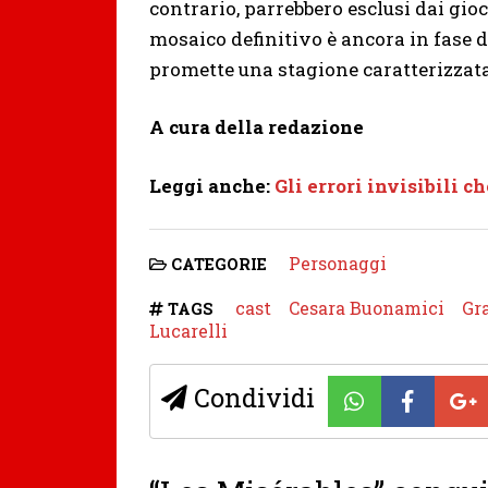
contrario, parrebbero esclusi dai gio
mosaico definitivo è ancora in fase 
promette una stagione caratterizzata d
A cura della redazione
Leggi anche:
Gli errori invisibili c
Personaggi
CATEGORIE
cast
Cesara Buonamici
Gr
TAGS
Lucarelli
Condividi