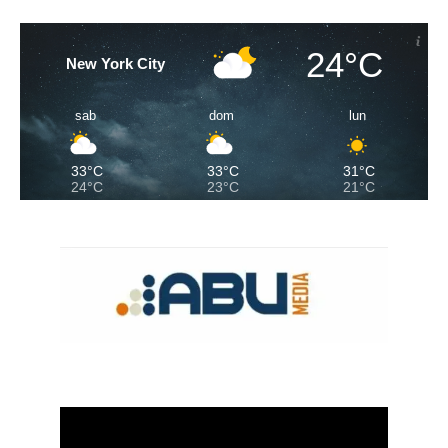
24°C
New York City
sab
dom
lun
33°C
33°C
31°C
24°C
23°C
21°C