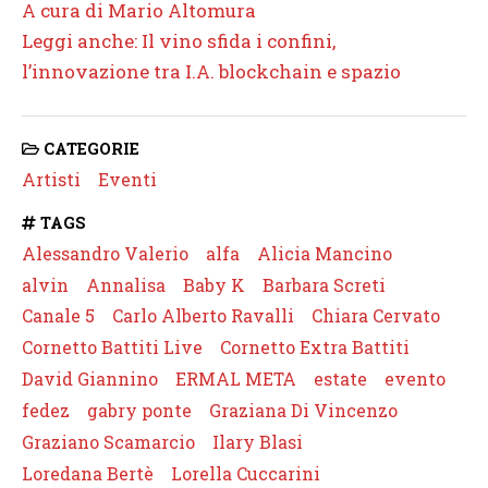
A cura di Mario Altomura
Leggi anche: Il vino sfida i confini,
l’innovazione tra I.A. blockchain e spazio
CATEGORIE
Artisti
Eventi
TAGS
Alessandro Valerio
alfa
Alicia Mancino
alvin
Annalisa
Baby K
Barbara Screti
Canale 5
Carlo Alberto Ravalli
Chiara Cervato
Cornetto Battiti Live
Cornetto Extra Battiti
David Giannino
ERMAL META
estate
evento
fedez
gabry ponte
Graziana Di Vincenzo
Graziano Scamarcio
Ilary Blasi
Loredana Bertè
Lorella Cuccarini