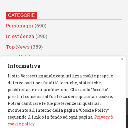
CATEGORIE
Personaggi
(690)
In evidenza
(390)
Top News
(389)
Attualità
(336)
Informativa
Eventi
(330)
Il sito Verosettimanale.com utilizza cookie propri e
Artisti
(241)
di terze parti per finalità tecniche, statistiche,
News
(239)
pubblicitarie e di profilazione. Cliccando “Accetto”
presti il consenso all'utilizzo dei sopracitati cookie,
Cerca
Potrai cambiare le tue preferenze in qualsiasi
momento all'interno della pagina “Cookie Policy”
seguendo il link o in fondo ad ogni pagina.
Privacy &
cookie policy
© 2023 Verosettimanale.com. All rights reserved.