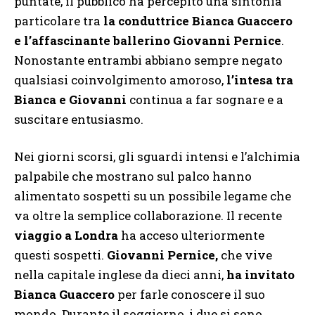
puntate, il pubblico ha percepito una sintonia
particolare tra
la conduttrice Bianca Guaccero
e l’affascinante ballerino Giovanni Pernice
.
Nonostante entrambi abbiano sempre negato
qualsiasi coinvolgimento amoroso,
l’intesa tra
Bianca e Giovanni
continua a far sognare e a
suscitare entusiasmo.
Nei giorni scorsi, gli sguardi intensi e l’alchimia
palpabile che mostrano sul palco hanno
alimentato sospetti su un possibile legame che
va oltre la semplice collaborazione. Il recente
viaggio a Londra
ha acceso ulteriormente
questi sospetti.
Giovanni Pernice,
che vive
nella capitale inglese da dieci anni,
ha invitato
Bianca Guaccero
per farle conoscere il suo
mondo. Durante il soggiorno, i due si sono