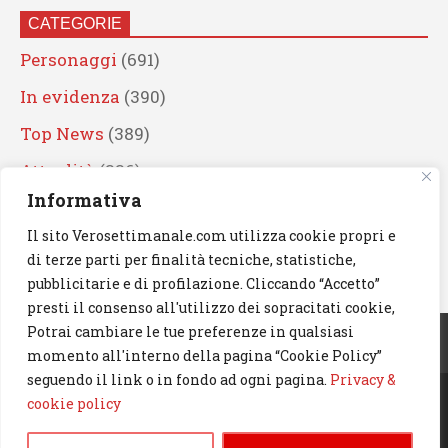
CATEGORIE
Personaggi
(691)
In evidenza
(390)
Top News
(389)
Attualità
(336)
Informativa
Eventi
(330)
Il sito Verosettimanale.com utilizza cookie propri e
Artisti
(241)
di terze parti per finalità tecniche, statistiche,
News
(239)
pubblicitarie e di profilazione. Cliccando “Accetto”
presti il consenso all'utilizzo dei sopracitati cookie,
Cerca
Potrai cambiare le tue preferenze in qualsiasi
momento all'interno della pagina “Cookie Policy”
seguendo il link o in fondo ad ogni pagina.
Privacy &
cookie policy
© 2023 Verosettimanale.com. All rights reserved.