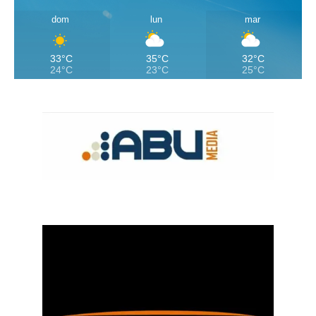
dom
lun
mar
33°C
35°C
32°C
24°C
23°C
25°C