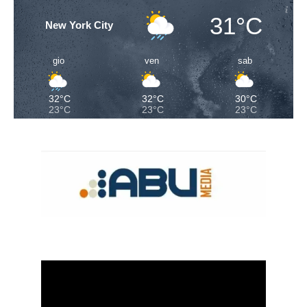
31°C
New York City
gio
ven
sab
32°C
32°C
30°C
23°C
23°C
23°C