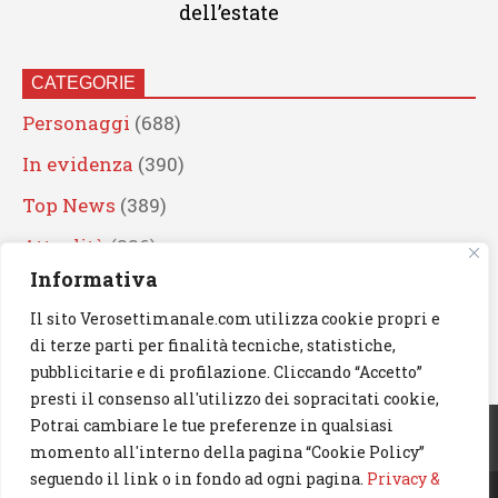
dell’estate
CATEGORIE
Personaggi
(688)
In evidenza
(390)
Top News
(389)
Attualità
(336)
Informativa
Eventi
(330)
Il sito Verosettimanale.com utilizza cookie propri e
Artisti
(241)
di terze parti per finalità tecniche, statistiche,
News
(238)
pubblicitarie e di profilazione. Cliccando “Accetto”
presti il consenso all'utilizzo dei sopracitati cookie,
Cerca
Potrai cambiare le tue preferenze in qualsiasi
momento all'interno della pagina “Cookie Policy”
seguendo il link o in fondo ad ogni pagina.
Privacy &