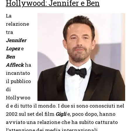
Hollywood: Jennifer e Ben
La
relazione
tra
Jennifer
Lopez
e
Ben
Affleck
ha
incantato
il pubblico
di
Hollywoo
d e di tutto il mondo. I due si sono conosciuti nel
2002 sul set del film
Gigli
e, poco dopo, hanno
avviato una relazione che ha subito catturato
l’attenzione dei media internazionali.