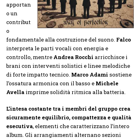
apportan
o un
contribut
o
fondamentale alla costruzione del suono.
Falco
interpreta le parti vocali con energia e
controllo, mentre
Andrea Rocchi
arricchisce i
brani con interventi solistici e linee melodiche
di forte impatto tecnico.
Marco Adami
sostiene
l’ossatura armonica con il basso e
Michele
Avella
imprime solidità ritmica alla batteria.
L’intesa costante tra i membri del gruppo crea
sicuramente equilibrio, compattezza e qualità
esecutiva
, elementi che caratterizzano l’intero
album. Gli arrangiamenti alternano sezioni