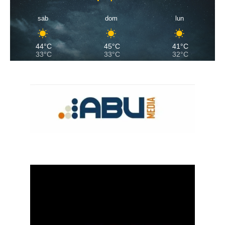
sab
dom
lun
44°C
45°C
41°C
33°C
33°C
32°C