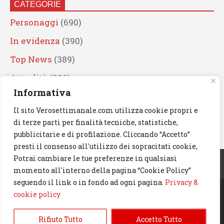
CATEGORIE
Personaggi
(690)
In evidenza
(390)
Top News
(389)
Attualità
(336)
Informativa
Eventi
(330)
Il sito Verosettimanale.com utilizza cookie propri e
Artisti
(241)
di terze parti per finalità tecniche, statistiche,
News
(239)
pubblicitarie e di profilazione. Cliccando “Accetto”
presti il consenso all'utilizzo dei sopracitati cookie,
Cerca
Potrai cambiare le tue preferenze in qualsiasi
momento all'interno della pagina “Cookie Policy”
seguendo il link o in fondo ad ogni pagina.
Privacy &
cookie policy
© 2023 Verosettimanale.com. All rights reserved.
Rifiuto Tutto
Accetto Tutto