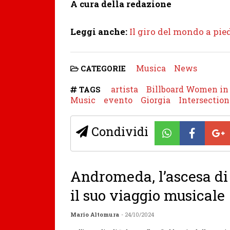
A cura della redazione
Leggi anche:
Il giro del mondo a pied
Musica
News
CATEGORIE
artista
Billboard Women in
TAGS
Music
evento
Giorgia
Intersection
Condividi
Andromeda, l’ascesa di 
il suo viaggio musicale
Mario Altomura
- 24/10/2024