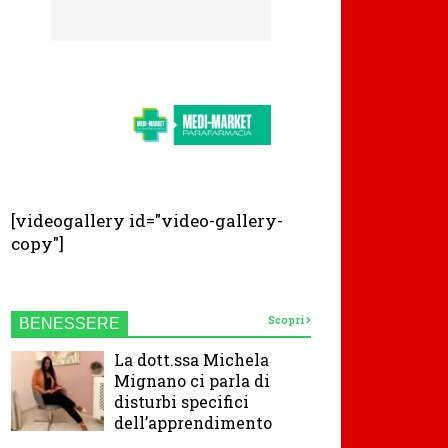
[videogallery id="video-gallery-
copy"]
Scopri
BENESSERE
La dott.ssa Michela
Mignano ci parla di
disturbi specifici
dell’apprendimento