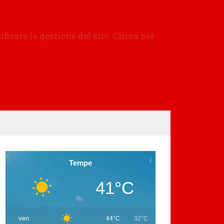
Tempe
41°C
ven
44°C
32°C