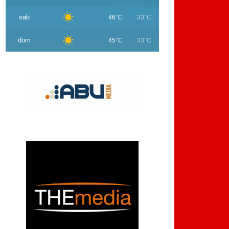
sab
46°C
33°C
dom
45°C
33°C