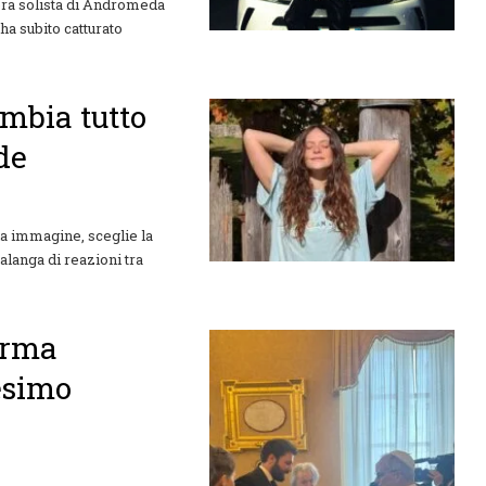
iera solista di Andromeda
 subito catturato
mbia tutto
de
ria immagine, sceglie la
alanga di reazioni tra
orma
esimo