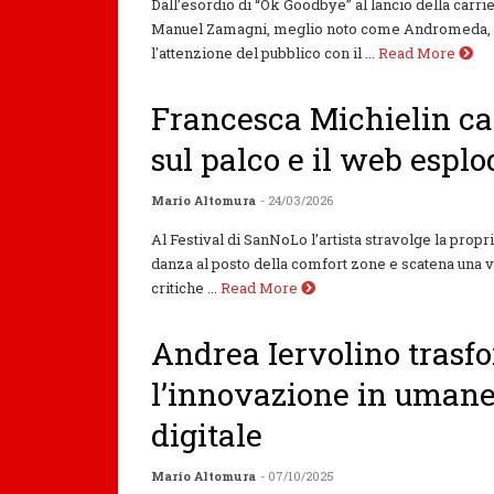
Dall’esordio di “Ok Goodbye” al lancio della carr
Manuel Zamagni, meglio noto come Andromeda, ha
l'attenzione del pubblico con il ...
Read More
Francesca Michielin ca
sul palco e il web esplo
Mario Altomura
- 24/03/2026
Al Festival di SanNoLo l’artista stravolge la prop
danza al posto della comfort zone e scatena una v
critiche ...
Read More
Andrea Iervolino trasf
l’innovazione in uman
digitale
Mario Altomura
- 07/10/2025