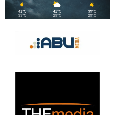
41°C
41°C
39°C
33°C
29°C
29°C