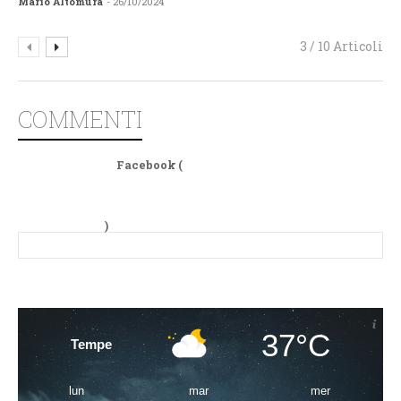
Mario Altomura
- 26/10/2024
3 / 10 Articoli
COMMENTI
Facebook (
)
37°C
Tempe
lun
mar
mer