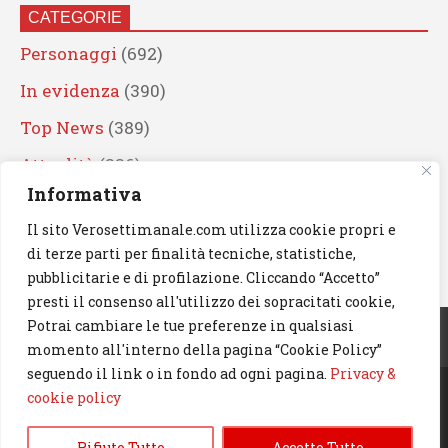
CATEGORIE
Personaggi
(692)
In evidenza
(390)
Top News
(389)
Attualità
(336)
Informativa
Eventi
(330)
Il sito Verosettimanale.com utilizza cookie propri e
Artisti
(241)
di terze parti per finalità tecniche, statistiche,
News
(239)
pubblicitarie e di profilazione. Cliccando “Accetto”
presti il consenso all'utilizzo dei sopracitati cookie,
Cerca
Potrai cambiare le tue preferenze in qualsiasi
momento all'interno della pagina “Cookie Policy”
seguendo il link o in fondo ad ogni pagina.
Privacy &
cookie policy
© 2023 Verosettimanale.com. All rights reserved.
Rifiuto Tutto
Accetto Tutto